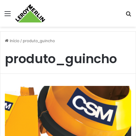
Menu
Pr
Início
/
produto_guincho
produto_guincho