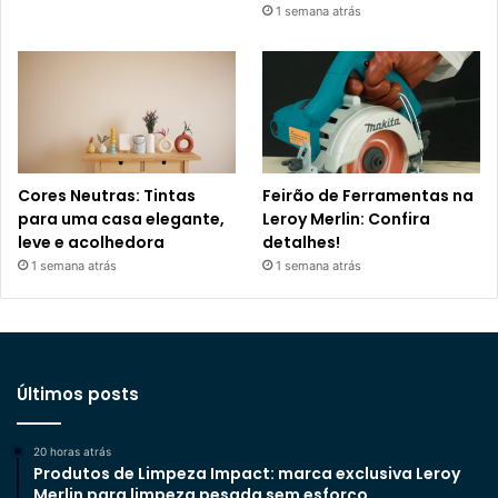
1 semana atrás
Cores Neutras: Tintas
Feirão de Ferramentas na
para uma casa elegante,
Leroy Merlin: Confira
leve e acolhedora
detalhes!
1 semana atrás
1 semana atrás
Últimos posts
20 horas atrás
Produtos de Limpeza Impact: marca exclusiva Leroy
Merlin para limpeza pesada sem esforço