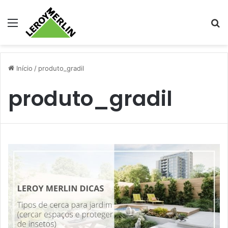
Menu
Pr
Início
/
produto_gradil
produto_gradil