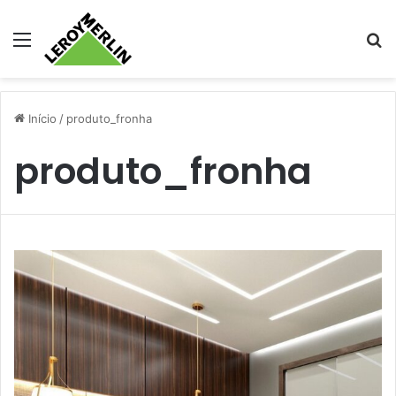
Menu
Pr
Início
/
produto_fronha
produto_fronha