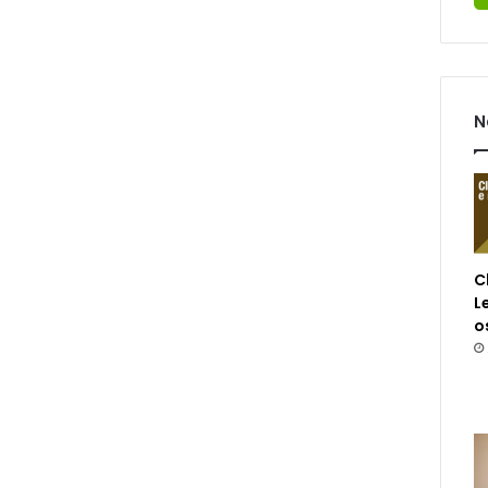
N
C
L
o