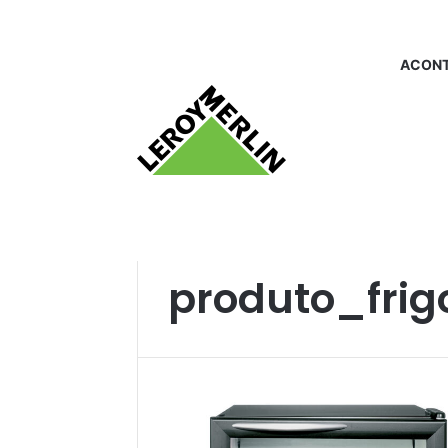
ACONT
Início
/
produto_frigoportadevidro
produto_frig