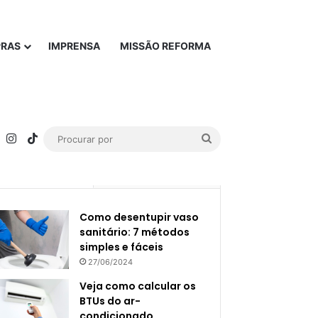
PRAS
IMPRENSA
MISSÃO REFORMA
rest
YouTube
Instagram
TikTok
Procurar
por
Popular
Recente
Como desentupir vaso
sanitário: 7 métodos
simples e fáceis
27/06/2024
Veja como calcular os
BTUs do ar-
condicionado