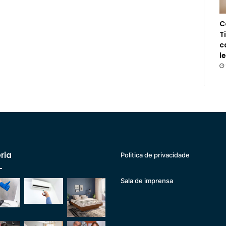
C
T
c
l
ria
Politica de privacidade
Sala de imprensa