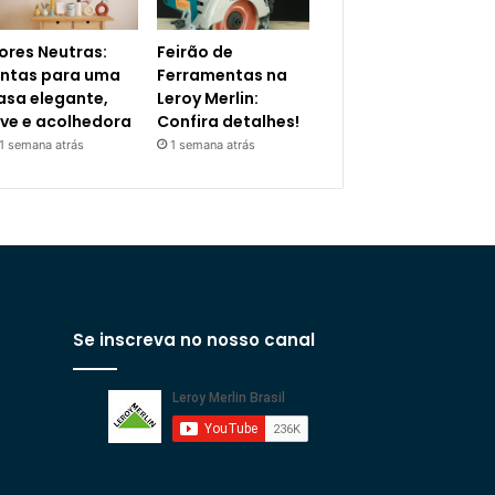
ores Neutras:
Feirão de
intas para uma
Ferramentas na
asa elegante,
Leroy Merlin:
eve e acolhedora
Confira detalhes!
1 semana atrás
1 semana atrás
Se inscreva no nosso canal