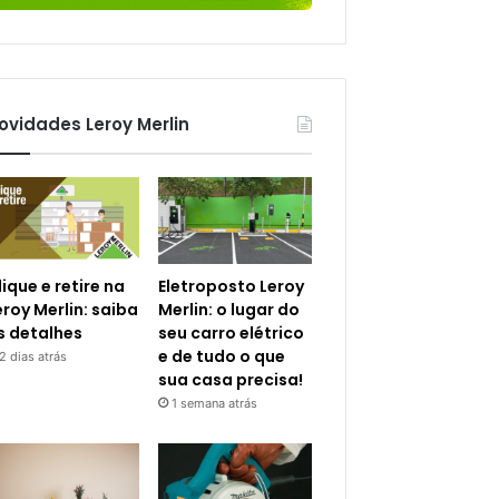
ovidades Leroy Merlin
lique e retire na
Eletroposto Leroy
eroy Merlin: saiba
Merlin: o lugar do
s detalhes
seu carro elétrico
e de tudo o que
2 dias atrás
sua casa precisa!
1 semana atrás