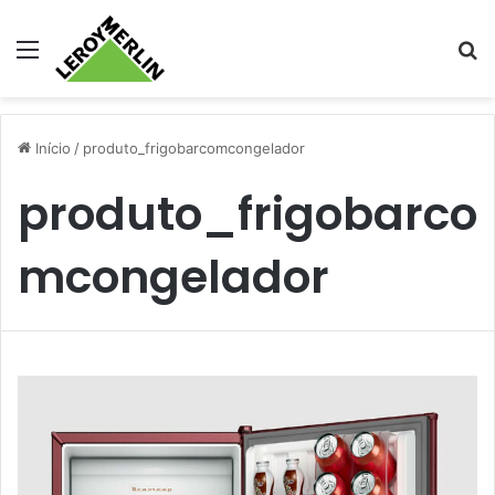
Menu
Pr
Início
/
produto_frigobarcomcongelador
produto_frigobarco
mcongelador