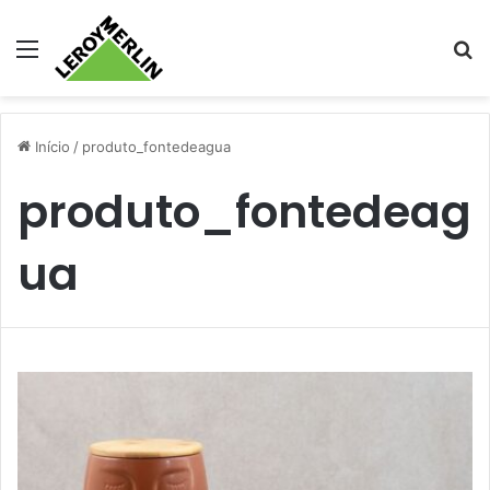
Menu
Pr
Início
/
produto_fontedeagua
produto_fontedeag
ua