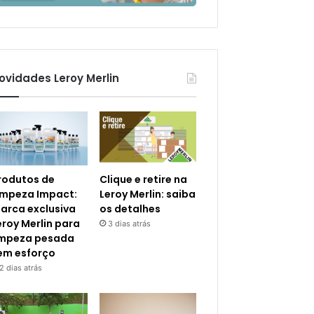
ovidades Leroy Merlin
rodutos de
Clique e retire na
impeza Impact:
Leroy Merlin: saiba
arca exclusiva
os detalhes
eroy Merlin para
3 dias atrás
impeza pesada
em esforço
2 dias atrás