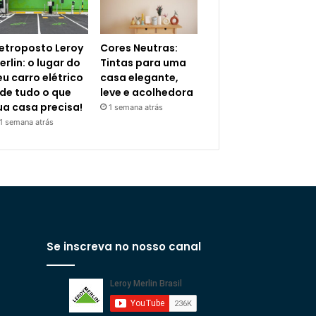
letroposto Leroy
Cores Neutras:
erlin: o lugar do
Tintas para uma
eu carro elétrico
casa elegante,
 de tudo o que
leve e acolhedora
ua casa precisa!
1 semana atrás
1 semana atrás
Se inscreva no nosso canal