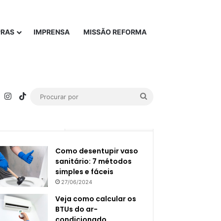
PRAS
IMPRENSA
MISSÃO REFORMA
rest
YouTube
Instagram
TikTok
Procurar
por
Popular
Recente
Como desentupir vaso
sanitário: 7 métodos
simples e fáceis
27/06/2024
Veja como calcular os
BTUs do ar-
condicionado