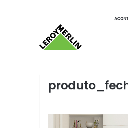
ACONT
Início
/
produto_fechaduras
produto_fec