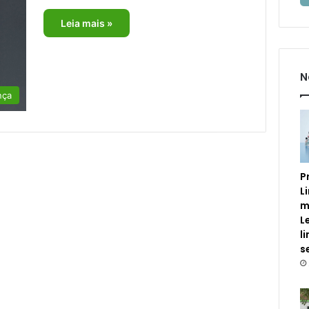
Leia mais »
N
nça
P
L
m
L
l
s