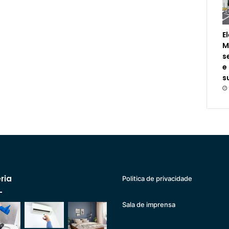
E
M
s
e
s
ria
Politica de privacidade
Sala de imprensa