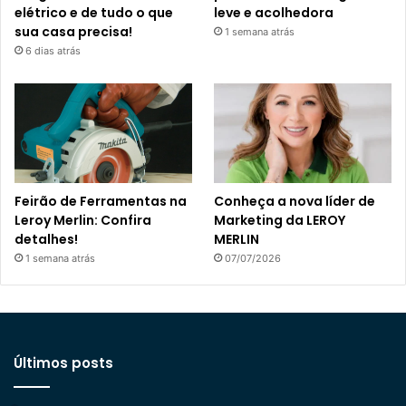
elétrico e de tudo o que
leve e acolhedora
sua casa precisa!
1 semana atrás
6 dias atrás
Feirão de Ferramentas na
Conheça a nova líder de
Leroy Merlin: Confira
Marketing da LEROY
detalhes!
MERLIN
1 semana atrás
07/07/2026
Últimos posts