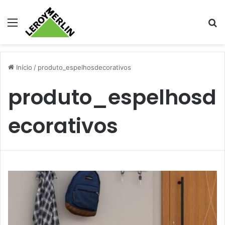
Menu
Pr
Início
/
produto_espelhosdecorativos
produto_espelhosd
ecorativos