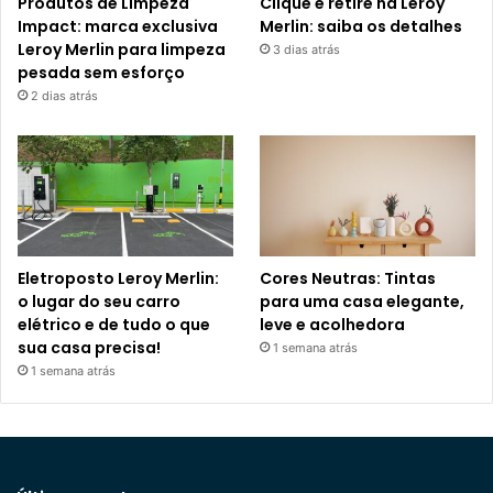
Produtos de Limpeza
Clique e retire na Leroy
Impact: marca exclusiva
Merlin: saiba os detalhes
Leroy Merlin para limpeza
3 dias atrás
pesada sem esforço
2 dias atrás
Eletroposto Leroy Merlin:
Cores Neutras: Tintas
o lugar do seu carro
para uma casa elegante,
elétrico e de tudo o que
leve e acolhedora
sua casa precisa!
1 semana atrás
1 semana atrás