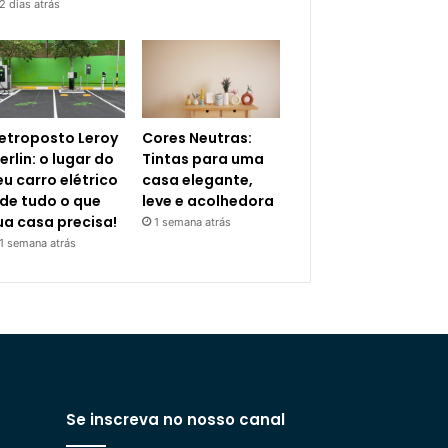
2 dias atrás
letroposto Leroy
Cores Neutras:
erlin: o lugar do
Tintas para uma
eu carro elétrico
casa elegante,
 de tudo o que
leve e acolhedora
ua casa precisa!
1 semana atrás
1 semana atrás
Se inscreva no nosso canal