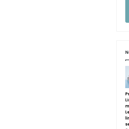
N
P
L
m
L
l
s