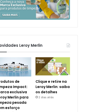
ovidades Leroy Merlin
rodutos de
Clique e retire na
impeza Impact:
Leroy Merlin: saiba
arca exclusiva
os detalhes
eroy Merlin para
2 dias atrás
impeza pesada
em esforço