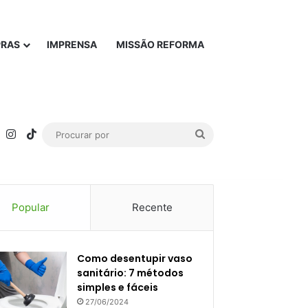
PRAS
IMPRENSA
MISSÃO REFORMA
rest
YouTube
Instagram
TikTok
Procurar
por
Popular
Recente
Como desentupir vaso
sanitário: 7 métodos
simples e fáceis
27/06/2024