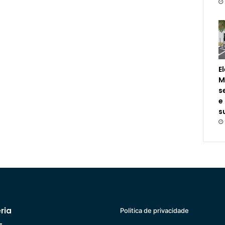
E
M
s
e
s
ria
Politica de privacidade