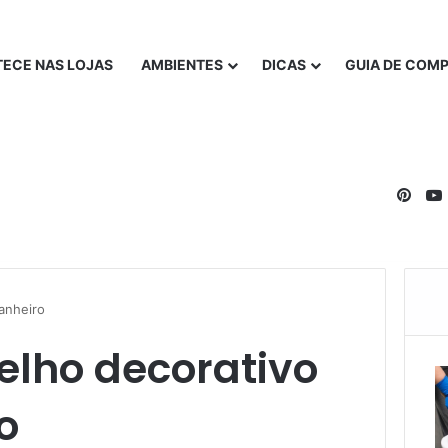
ECE NAS LOJAS
AMBIENTES
DICAS
GUIA DE COM
Pinte
anheiro
lho decorativo
o