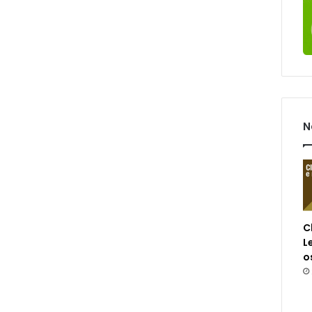
N
C
L
o