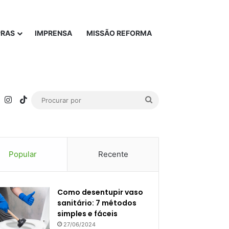
PRAS
IMPRENSA
MISSÃO REFORMA
rest
YouTube
Instagram
TikTok
Procurar
por
Popular
Recente
Como desentupir vaso
sanitário: 7 métodos
simples e fáceis
27/06/2024