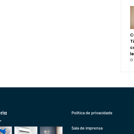
C
T
c
l
ria
Politica de privacidade
Sala de imprensa