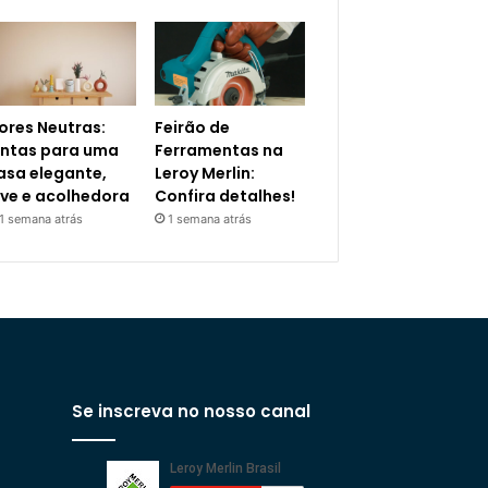
ores Neutras:
Feirão de
intas para uma
Ferramentas na
asa elegante,
Leroy Merlin:
eve e acolhedora
Confira detalhes!
1 semana atrás
1 semana atrás
Se inscreva no nosso canal