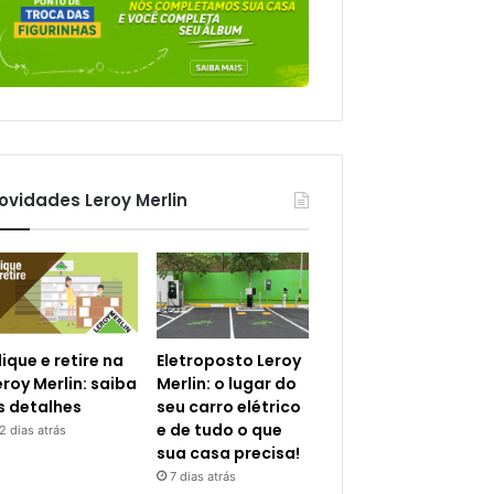
ovidades Leroy Merlin
lique e retire na
Eletroposto Leroy
eroy Merlin: saiba
Merlin: o lugar do
s detalhes
seu carro elétrico
e de tudo o que
2 dias atrás
sua casa precisa!
7 dias atrás