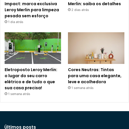
Impact: marca exclusiva
Merlin: saiba os detalhes
Leroy Merlin para limpeza
2 dias atrás
pesada sem esforço
1 dia atrás
Eletroposto Leroy Merlin:
Cores Neutras: Tintas
o lugar do seu carro
para uma casa elegante,
elétrico e de tudo o que
leve e acolhedora
sua casa precisa!
1 semana atrás
1 semana atrás
Últimos posts