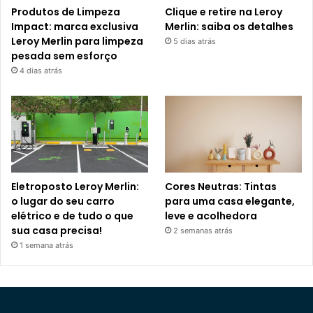
Produtos de Limpeza
Clique e retire na Leroy
Impact: marca exclusiva
Merlin: saiba os detalhes
Leroy Merlin para limpeza
5 dias atrás
pesada sem esforço
4 dias atrás
Eletroposto Leroy Merlin:
Cores Neutras: Tintas
o lugar do seu carro
para uma casa elegante,
elétrico e de tudo o que
leve e acolhedora
sua casa precisa!
2 semanas atrás
1 semana atrás