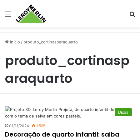
Menu
Pr
Início
/
produto_cortinasparaquarto
produto_cortinasp
araquarto
Dicas
01/11/2024
1.595
Decoração de quarto infantil: saiba