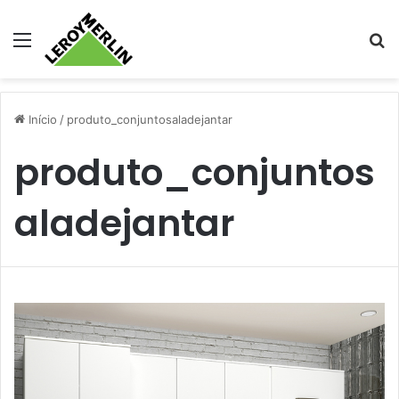
Menu
Pr
Início
/
produto_conjuntosaladejantar
produto_conjuntos
aladejantar