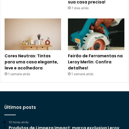
sua casa precisa!
7 dias atrás
Cores Neutras: Tintas
Feirão de Ferramentas na
para uma casa elegante,
Leroy Merlin: Confira
leve e acolhedora
detalhes!
1 semana atrás
1 semana atrás
Últimos posts
10 horas atrás
Produtos de Limpeza Impact: marca exclusiva Leroy