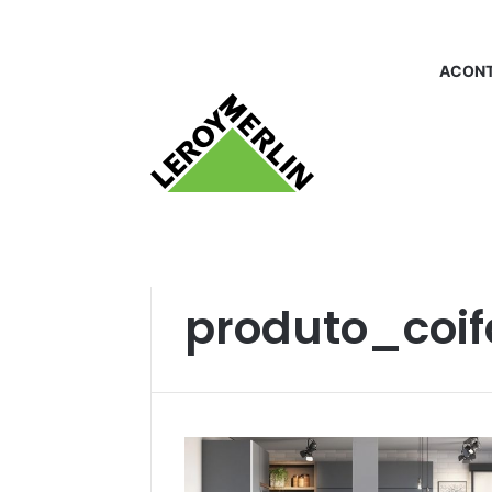
ACONT
Início
/
produto_coifa e exaustor
produto_coif