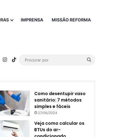
PRAS
IMPRENSA
MISSÃO REFORMA
rest
YouTube
Instagram
TikTok
Procurar
por
Popular
Recente
Como desentupir vaso
sanitário: 7 métodos
simples e fáceis
27/06/2024
Veja como calcular os
BTUs do ar-
condicionado