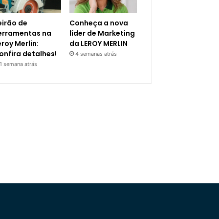
eirão de
Conheça a nova
erramentas na
líder de Marketing
eroy Merlin:
da LEROY MERLIN
onfira detalhes!
4 semanas atrás
1 semana atrás