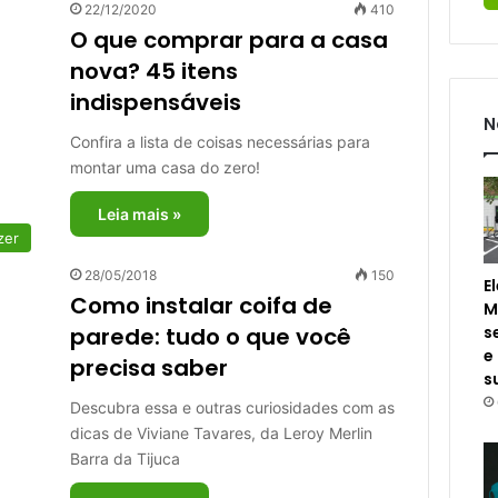
22/12/2020
410
O que comprar para a casa
nova? 45 itens
indispensáveis
N
Confira a lista de coisas necessárias para
montar uma casa do zero!
Leia mais »
zer
28/05/2018
150
E
Como instalar coifa de
M
s
parede: tudo o que você
e
precisa saber
s
Descubra essa e outras curiosidades com as
dicas de Viviane Tavares, da Leroy Merlin
Barra da Tijuca