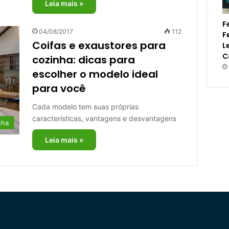
Leia mais »
F
04/08/2017
112
F
Coifas e exaustores para
L
C
cozinha: dicas para
escolher o modelo ideal
para você
Cada modelo tem suas próprias
características, vantagens e desvantagens
nha
Leia mais »