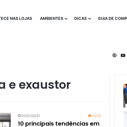
ECE NAS LOJAS
AMBIENTES
DICAS
GUIA DE COM
Pinte
a e exaustor
01/07/2021
1.072
10 principais tendências em