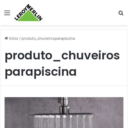
Menu
Pr
Início
/
produto_chuveirosparapiscina
produto_chuveiros
parapiscina