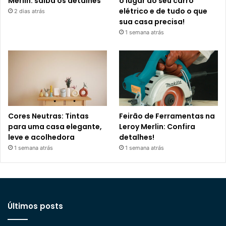
Merlin: saiba os detalhes
o lugar do seu carro
elétrico e de tudo o que
2 dias atrás
sua casa precisa!
1 semana atrás
Cores Neutras: Tintas
Feirão de Ferramentas na
para uma casa elegante,
Leroy Merlin: Confira
leve e acolhedora
detalhes!
1 semana atrás
1 semana atrás
Últimos posts