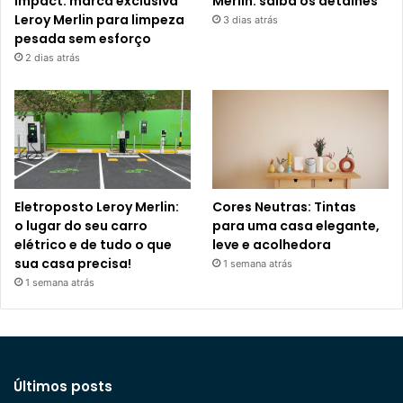
Impact: marca exclusiva
Merlin: saiba os detalhes
Leroy Merlin para limpeza
3 dias atrás
pesada sem esforço
2 dias atrás
Eletroposto Leroy Merlin:
Cores Neutras: Tintas
o lugar do seu carro
para uma casa elegante,
elétrico e de tudo o que
leve e acolhedora
sua casa precisa!
1 semana atrás
1 semana atrás
Últimos posts