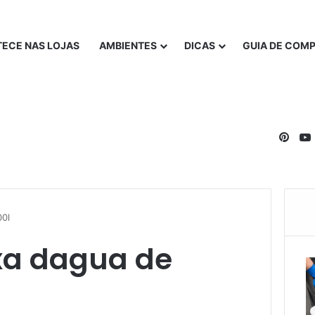
ECE NAS LOJAS
AMBIENTES
DICAS
GUIA DE COM
Pinte
00l
xa dagua de