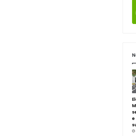
N
E
M
s
e
s