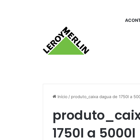
ACONT
Início
/
produto_caixa dagua de 1750l a 50
produto_cai
1750l a 5000l