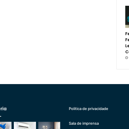
F
F
L
C
ria
Politica de privacidade
Sala de imprensa