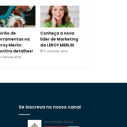
eirão de
Conheça a nova
erramentas na
líder de Marketing
eroy Merlin:
da LEROY MERLIN
onfira detalhes!
4 semanas atrás
1 semana atrás
Se inscreva no nosso canal