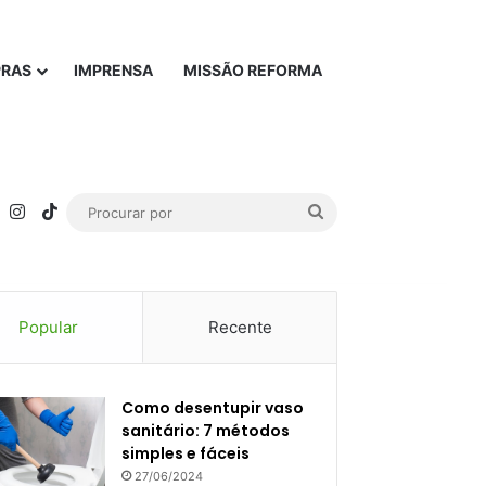
PRAS
IMPRENSA
MISSÃO REFORMA
rest
YouTube
Instagram
TikTok
Procurar
por
Popular
Recente
Como desentupir vaso
sanitário: 7 métodos
simples e fáceis
27/06/2024