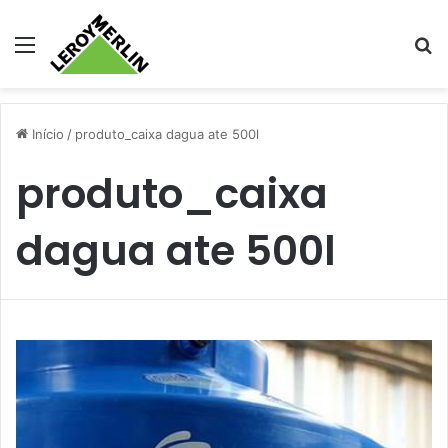
Menu
Pr
Início
/
produto_caixa dagua ate 500l
produto_caixa
dagua ate 500l