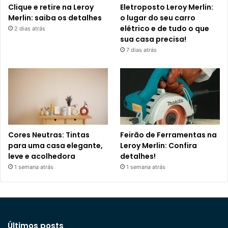
Clique e retire na Leroy
Eletroposto Leroy Merlin:
Merlin: saiba os detalhes
o lugar do seu carro
elétrico e de tudo o que
2 dias atrás
sua casa precisa!
7 dias atrás
Cores Neutras: Tintas
Feirão de Ferramentas na
para uma casa elegante,
Leroy Merlin: Confira
leve e acolhedora
detalhes!
1 semana atrás
1 semana atrás
Últimos posts