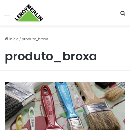
Menu
Pr
Início
/
produto_broxa
produto_broxa