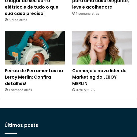
o lugar do seu carro
para uma casa elegante,
elétrico e de tudo o que
leve e acolhedora
sua casa precisa!
1 semana atrás
6 dias atrás
Feirão de Ferramentas na
Conheça a nova líder de
Leroy Merlin: Confira
Marketing da LEROY
detalhes!
MERLIN
1 semana atrás
07/07/2026
Últimos posts