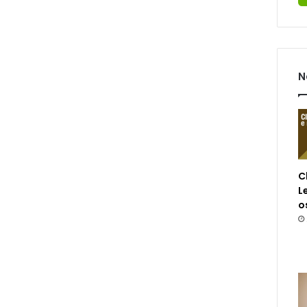
N
C
L
o