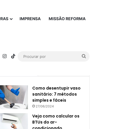
PRAS
IMPRENSA
MISSÃO REFORMA
rest
YouTube
Instagram
TikTok
Procurar
por
Popular
Recente
Como desentupir vaso
sanitário: 7 métodos
simples e fáceis
27/06/2024
Veja como calcular os
BTUs do ar-
condicionado