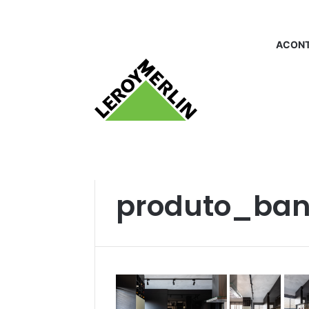
ACONT
Início
/
produto_bancadadecozinha
produto_ban