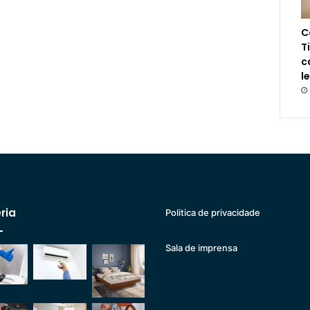
C
T
c
l
ria
Politica de privacidade
Sala de imprensa