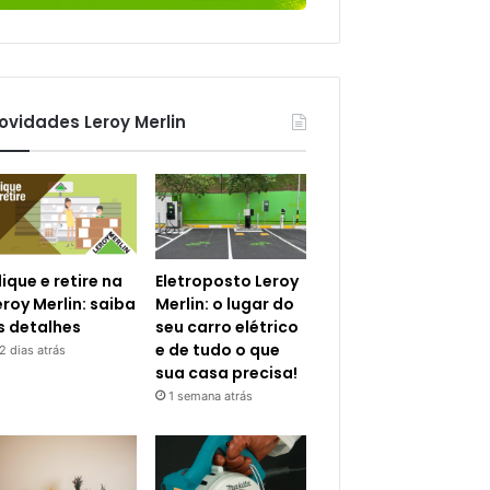
ovidades Leroy Merlin
lique e retire na
Eletroposto Leroy
eroy Merlin: saiba
Merlin: o lugar do
s detalhes
seu carro elétrico
e de tudo o que
2 dias atrás
sua casa precisa!
1 semana atrás