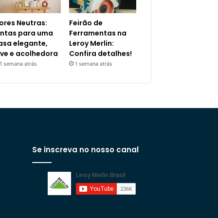
ores Neutras:
Feirão de
intas para uma
Ferramentas na
asa elegante,
Leroy Merlin:
eve e acolhedora
Confira detalhes!
1 semana atrás
1 semana atrás
Se inscreva no nosso canal