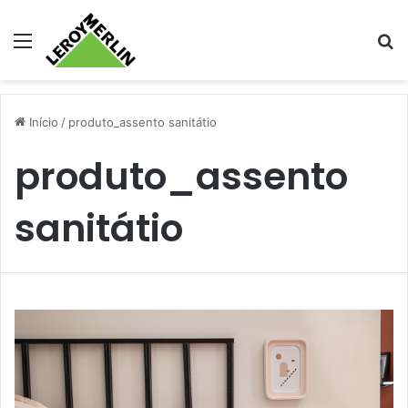
Menu
Pr
Início
/
produto_assento sanitátio
produto_assento
sanitátio