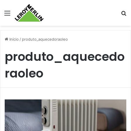
Menu
Pr
Início
/
produto_aquecedoraoleo
produto_aquecedo
raoleo