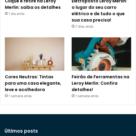
Clique e retire na Leroy
Eletroposto Leroy Merlin:
Merlin: saiba os detalhes
o lugar do seu carro
elétrico e de tudo o que
1 dia atrás
sua casa precisa!
7 dias atrás
Cores Neutras: Tintas
Feirão de Ferramentas na
para uma casa elegante,
Leroy Merlin: Confira
leve e acolhedora
detalhes!
1 semana atrás
1 semana atrás
Últimos posts