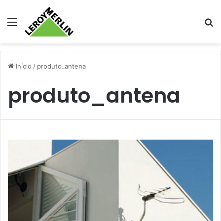
Menu
Pr
Início
/
produto_antena
produto_antena