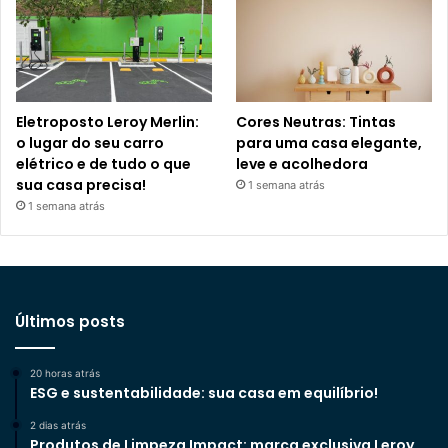
Eletroposto Leroy Merlin:
Cores Neutras: Tintas
o lugar do seu carro
para uma casa elegante,
elétrico e de tudo o que
leve e acolhedora
sua casa precisa!
1 semana atrás
1 semana atrás
Últimos posts
20 horas atrás
ESG e sustentabilidade: sua casa em equilíbrio!
2 dias atrás
Produtos de Limpeza Impact: marca exclusiva Leroy