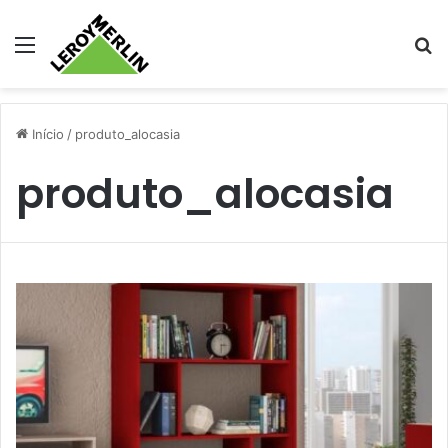
Menu
Pr
Início
/
produto_alocasia
produto_alocasia