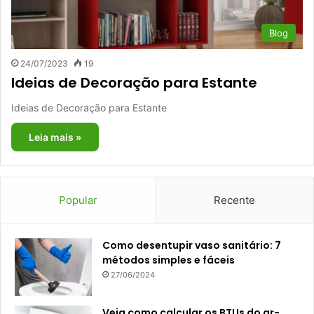
Blog
24/07/2023
19
Ideias de Decoração para Estante
Ideias de Decoração para Estante
Leia mais »
Popular
Recente
Como desentupir vaso sanitário: 7
métodos simples e fáceis
27/06/2024
Veja como calcular os BTUs do ar-