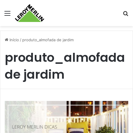
Menu
Pr
Início
/
produto_almofada de jardim
produto_almofada
de jardim