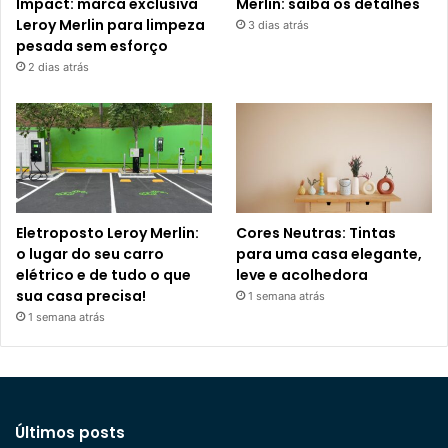
Impact: marca exclusiva
Merlin: saiba os detalhes
Leroy Merlin para limpeza
3 dias atrás
pesada sem esforço
2 dias atrás
Eletroposto Leroy Merlin:
Cores Neutras: Tintas
o lugar do seu carro
para uma casa elegante,
elétrico e de tudo o que
leve e acolhedora
sua casa precisa!
1 semana atrás
1 semana atrás
Últimos posts