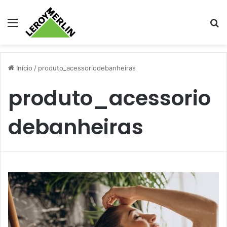
Menu
Pr
Início
/
produto_acessoriodebanheiras
produto_acessorio
debanheiras