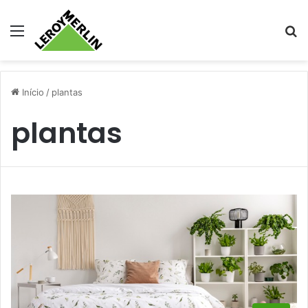
Menu
Pr
Início
/
plantas
plantas