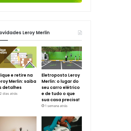
ovidades Leroy Merlin
lique e retire na
Eletroposto Leroy
eroy Merlin: saiba
Merlin: o lugar do
s detalhes
seu carro elétrico
e de tudo o que
2 dias atrás
sua casa precisa!
1 semana atrás