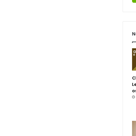
N
C
L
o