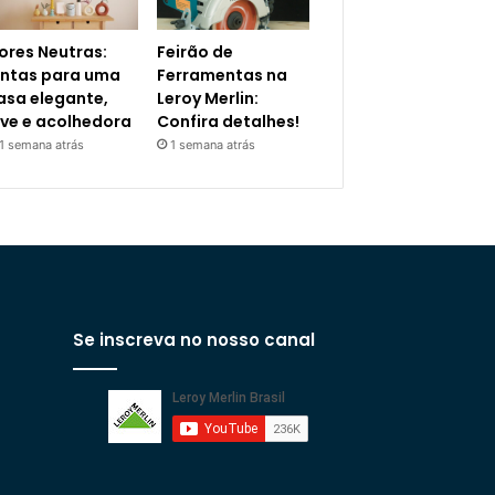
ores Neutras:
Feirão de
intas para uma
Ferramentas na
asa elegante,
Leroy Merlin:
eve e acolhedora
Confira detalhes!
1 semana atrás
1 semana atrás
Se inscreva no nosso canal