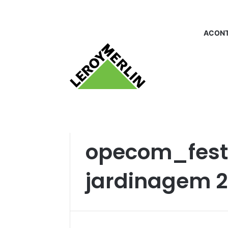
ACONT
Início
/
opecom_festival da jardinagem 201
opecom_fest
jardinagem 2