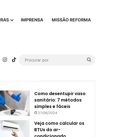
PRAS
IMPRENSA
MISSÃO REFORMA
rest
YouTube
Instagram
TikTok
Procurar
por
Popular
Recente
Como desentupir vaso
sanitário: 7 métodos
simples e fáceis
27/06/2024
Veja como calcular os
BTUs do ar-
condicionado