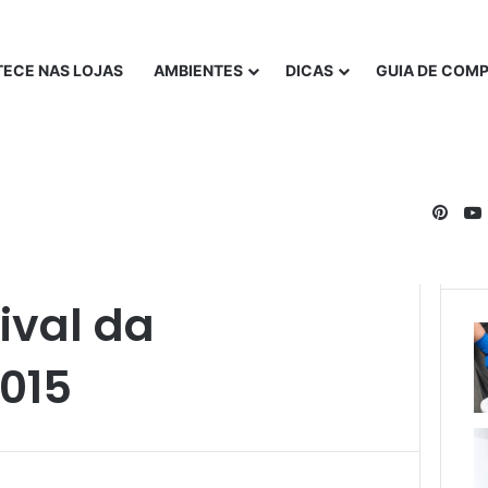
ECE NAS LOJAS
AMBIENTES
DICAS
GUIA DE COM
Pinte
5
ival da
015