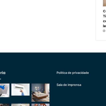
C
T
c
l
ria
Politica de privacidade
Sala de imprensa