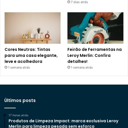
7 dias atrás
Cores Neutras: Tintas
Feirão de Ferramentas na
para uma casa elegante,
Leroy Merlin: Confira
leve e acolhedora
detalhes!
1 semana atrás
1 semana atrás
Últimos posts
17 horas atrás
Produtos de Limpeza Impact: marca exclusiva Leroy
Merlin para limpeza pesada sem esforço