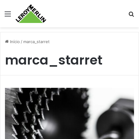
Menu
Pr
Início
/
marca_starret
marca_starret