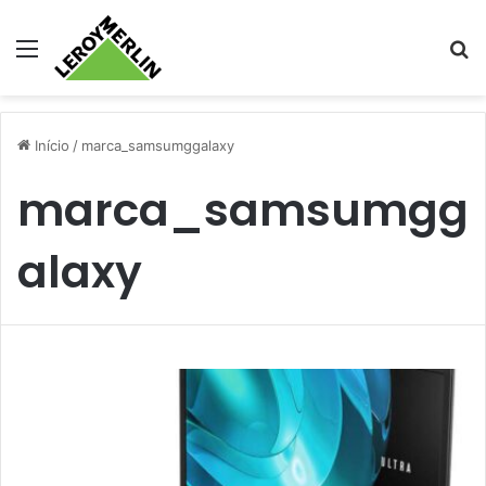
Menu
Pr
Início
/
marca_samsumggalaxy
marca_samsumgg
alaxy