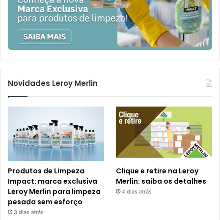
Novidades Leroy Merlin
Produtos de Limpeza
Clique e retire na Leroy
Impact: marca exclusiva
Merlin: saiba os detalhes
Leroy Merlin para limpeza
4 dias atrás
pesada sem esforço
3 dias atrás