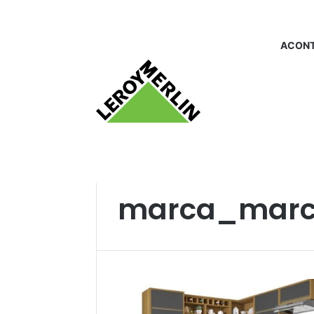
ACONT
Início
/
marca_marcia
marca_marc