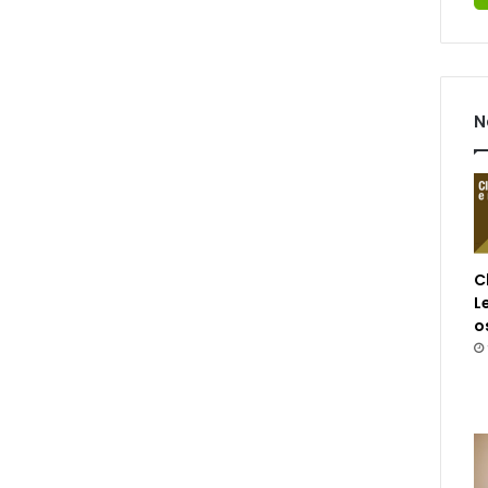
N
C
L
o