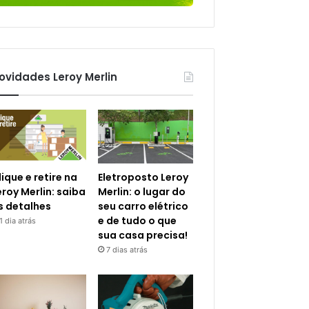
ovidades Leroy Merlin
lique e retire na
Eletroposto Leroy
eroy Merlin: saiba
Merlin: o lugar do
s detalhes
seu carro elétrico
e de tudo o que
1 dia atrás
sua casa precisa!
7 dias atrás