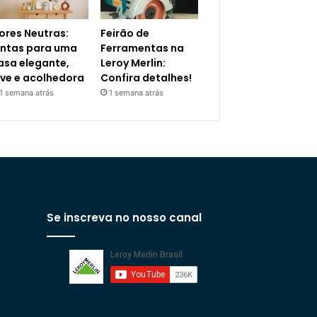
ores Neutras:
Feirão de
intas para uma
Ferramentas na
asa elegante,
Leroy Merlin:
eve e acolhedora
Confira detalhes!
1 semana atrás
1 semana atrás
Se inscreva no nosso canal