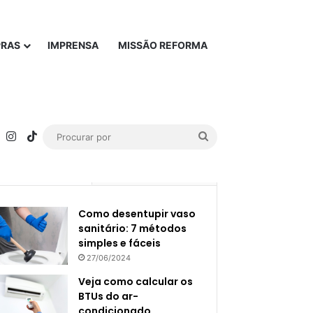
PRAS
IMPRENSA
MISSÃO REFORMA
rest
YouTube
Instagram
TikTok
Procurar
por
Popular
Recente
Como desentupir vaso
sanitário: 7 métodos
simples e fáceis
27/06/2024
Veja como calcular os
BTUs do ar-
condicionado