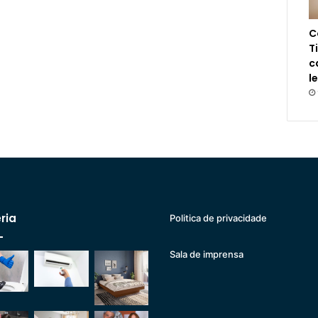
C
T
c
l
ria
Politica de privacidade
Sala de imprensa