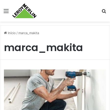
Menu
Pr
Início
/
marca_makita
marca_makita