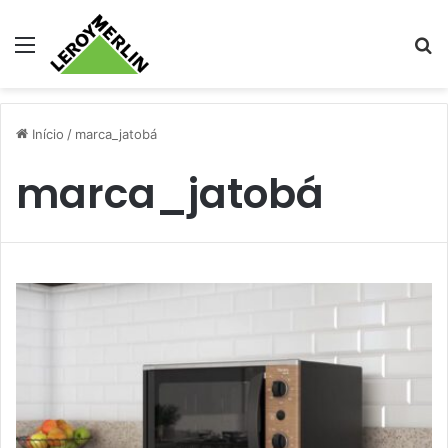
Menu
Pr
Início
/
marca_jatobá
marca_jatobá