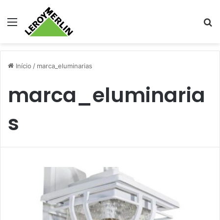
Menu
Pr
Início
/
marca_eluminarias
marca_eluminaria
s