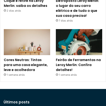
Clique e retire na Leroy
Eletroposto Leroy Merlin:
Merlin: saiba os detalhes
o lugar do seu carro
elétrico e de tudo o que
2 dias atrás
sua casa precisa!
7 dias atrás
Cores Neutras: Tintas
Feirão de Ferramentas na
para uma casa elegante,
Leroy Merlin: Confira
leve e acolhedora
detalhes!
1 semana atrás
1 semana atrás
Últimos posts