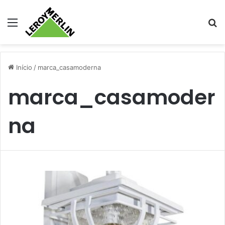
Menu
Pr
Início
/
marca_casamoderna
marca_casamoder
na