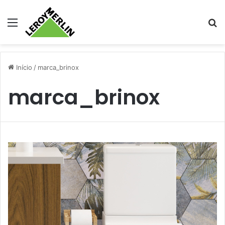
Menu
Pr
Início
/
marca_brinox
marca_brinox