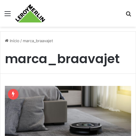
Menu
Pr
Início
/
marca_braavajet
marca_braavajet