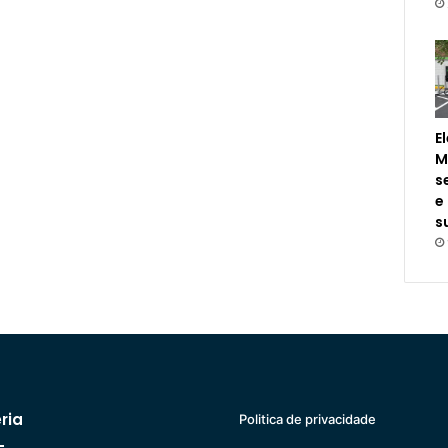
E
M
s
e
s
ria
Politica de privacidade