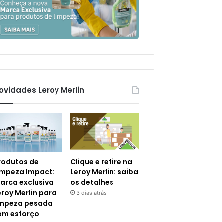
ovidades Leroy Merlin
rodutos de
Clique e retire na
impeza Impact:
Leroy Merlin: saiba
arca exclusiva
os detalhes
eroy Merlin para
3 dias atrás
impeza pesada
em esforço