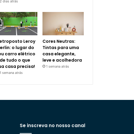
2 dias atrás
letroposto Leroy
Cores Neutras:
erlin: o lugar do
Tintas para uma
eu carro elétrico
casa elegante,
 de tudo o que
leve e acolhedora
ua casa precisa!
1 semana atrás
1 semana atrás
Se inscreva no nosso canal