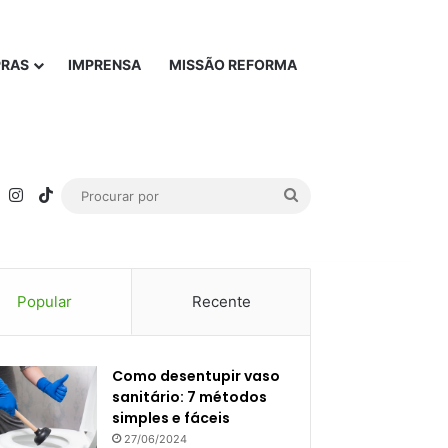
PRAS
IMPRENSA
MISSÃO REFORMA
rest
YouTube
Instagram
TikTok
Procurar
por
Popular
Recente
Como desentupir vaso
sanitário: 7 métodos
simples e fáceis
27/06/2024