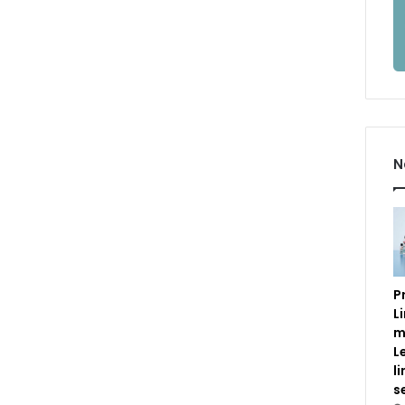
N
P
L
m
L
l
s