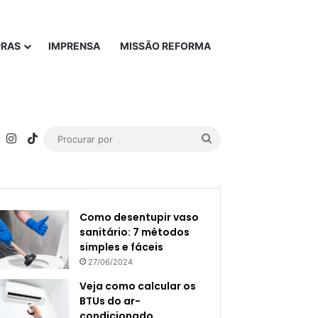
PRAS
IMPRENSA
MISSÃO REFORMA
rest
YouTube
Instagram
TikTok
Procurar
por
Popular
Recente
Como desentupir vaso
sanitário: 7 métodos
simples e fáceis
27/06/2024
Veja como calcular os
BTUs do ar-
condicionado