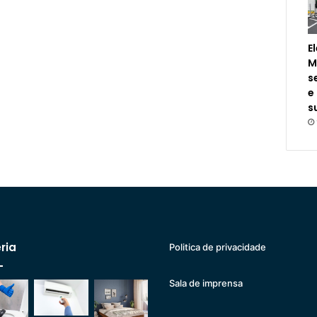
E
M
s
e
s
ria
Politica de privacidade
Sala de imprensa