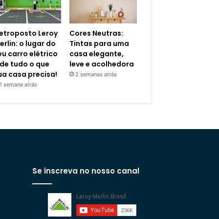
letroposto Leroy
Cores Neutras:
erlin: o lugar do
Tintas para uma
eu carro elétrico
casa elegante,
 de tudo o que
leve e acolhedora
ua casa precisa!
2 semanas atrás
1 semana atrás
Se inscreva no nosso canal