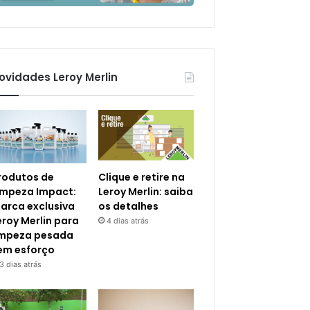
ovidades Leroy Merlin
rodutos de
Clique e retire na
impeza Impact:
Leroy Merlin: saiba
arca exclusiva
os detalhes
eroy Merlin para
4 dias atrás
impeza pesada
em esforço
3 dias atrás