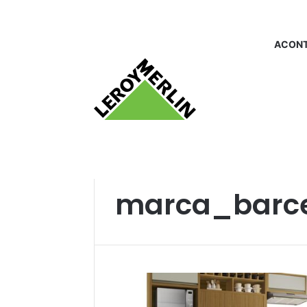
ACONT
Início
/
marca_barcelona
marca_barc