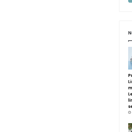
N
P
L
m
L
l
s