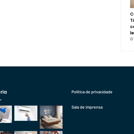
C
T
c
l
ria
Politica de privacidade
Sala de imprensa