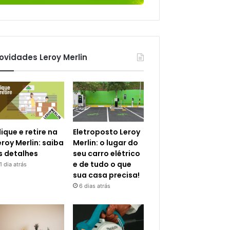
ovidades Leroy Merlin
lique e retire na
Eletroposto Leroy
eroy Merlin: saiba
Merlin: o lugar do
s detalhes
seu carro elétrico
e de tudo o que
1 dia atrás
sua casa precisa!
6 dias atrás