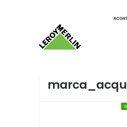
ACONT
Início
/
marca_acquablock
marca_acqu
B