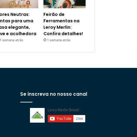
ores Neutras:
Feirão de
intas para uma
Ferramentas na
asa elegante,
Leroy Merlin:
eve e acolhedora
Confira detalhes!
1 semana atrás
1 semana atrás
Se inscreva no nosso canal