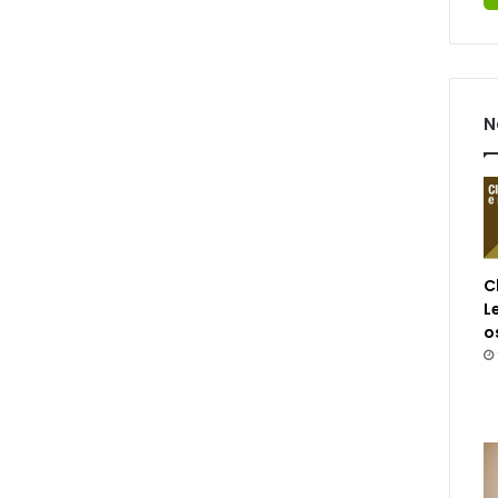
N
C
L
o