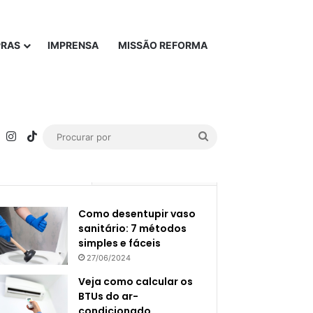
PRAS
IMPRENSA
MISSÃO REFORMA
rest
YouTube
Instagram
TikTok
Procurar
por
Popular
Recente
Como desentupir vaso
sanitário: 7 métodos
simples e fáceis
27/06/2024
Veja como calcular os
BTUs do ar-
condicionado