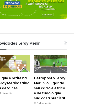
ovidades Leroy Merlin
lique e retire na
Eletroposto Leroy
eroy Merlin: saiba
Merlin: o lugar do
s detalhes
seu carro elétrico
e de tudo o que
1 dia atrás
sua casa precisa!
6 dias atrás