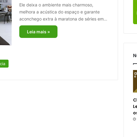
Ele deixa o ambiente mais charmoso,
melhora a acústica do espaço e garante
aconchego extra à maratona de séries em…
Leia mais »
N
cia
C
L
o