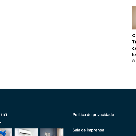
C
T
c
l
ria
Politica de privacidade
Sala de imprensa