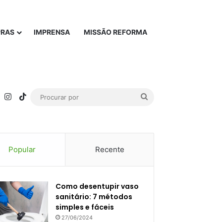
PRAS
IMPRENSA
MISSÃO REFORMA
rest
YouTube
Instagram
TikTok
Procurar
por
Popular
Recente
Como desentupir vaso
sanitário: 7 métodos
simples e fáceis
27/06/2024