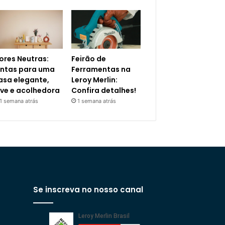
ores Neutras:
Feirão de
intas para uma
Ferramentas na
asa elegante,
Leroy Merlin:
eve e acolhedora
Confira detalhes!
1 semana atrás
1 semana atrás
Se inscreva no nosso canal