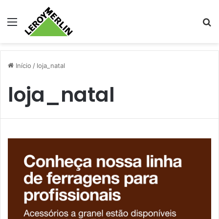
Menu
Pr
Início
/
loja_natal
loja_natal