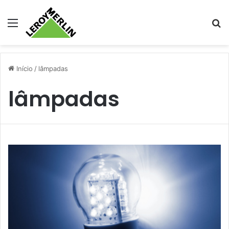
Menu
Pr
Início
/
lâmpadas
lâmpadas