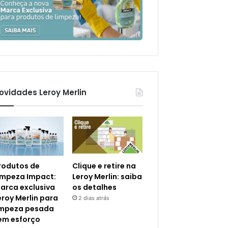
ovidades Leroy Merlin
rodutos de
Clique e retire na
impeza Impact:
Leroy Merlin: saiba
arca exclusiva
os detalhes
eroy Merlin para
2 dias atrás
impeza pesada
em esforço