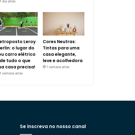
1 dia atrás
letroposto Leroy
Cores Neutras:
erlin: o lugar do
Tintas para uma
eu carro elétrico
casa elegante,
 de tudo o que
leve e acolhedora
ua casa precisa!
1 semana atrás
1 semana atrás
Se inscreva no nosso canal