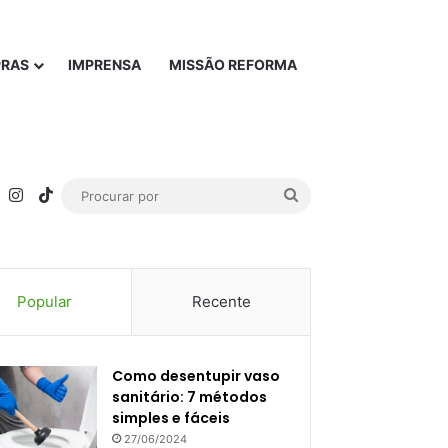
PRAS
IMPRENSA
MISSÃO REFORMA
rest
YouTube
Instagram
TikTok
Procurar
por
Popular
Recente
Como desentupir vaso
sanitário: 7 métodos
simples e fáceis
27/06/2024