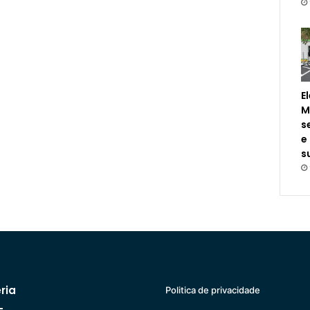
E
M
s
e
s
ria
Politica de privacidade