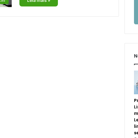
Leia mais »
N
P
L
m
L
l
s