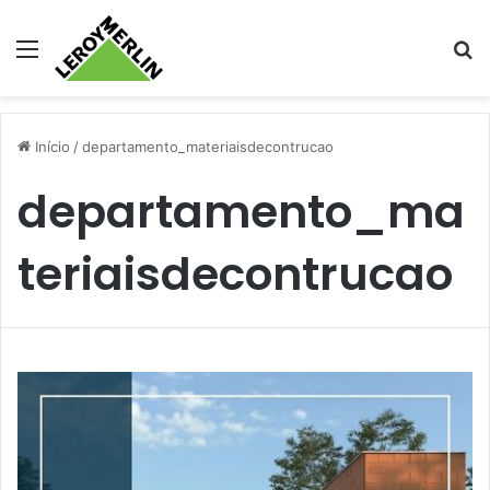
Menu
Pr
Início
/
departamento_materiaisdecontrucao
departamento_ma
teriaisdecontrucao