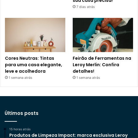
sua casa precisa!
7 dias atrás
Cores Neutras: Tintas
Feirão de Ferramentas na
para uma casa elegante,
Leroy Merlin: Confira
leve e acolhedora
detalhes!
1 semana atrás
1 semana atrás
Últimos posts
15 horas atrás
Produtos de Limpeza Impact: marca exclusiva Leroy